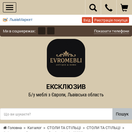
ЛьвівМаркет
Вхід
Реєстрація покупця
Ми в соцмережах:
Показати телефони
ЕКСКЛЮЗИВ
Б/у меблі з Європи, Львівська область
Пошук
Головна
>
Каталог
>
СТОЛИ ТА СТІЛЬЦІ
>
СТОЛИ ТА СТІЛЬЦІ
>