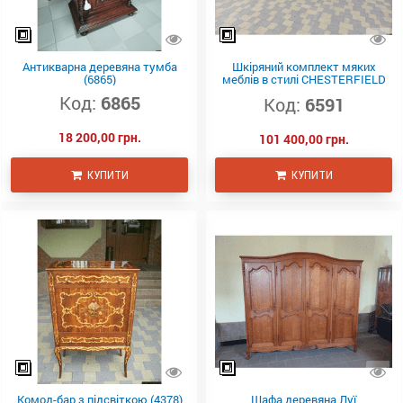
Антикварна деревяна тумба
Шкіряний комплект мяких
(6865)
меблів в стилі CHESTERFIELD
(6591)
Код:
6865
Код:
6591
18 200,00 грн.
101 400,00 грн.
КУПИТИ
КУПИТИ
Комод-бар з підсвіткою (4378)
Шафа деревяна Луї