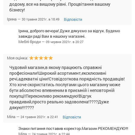
додому, все на вищому рівні. Процвітання вашому
бізнесу!
Ірина —
Відповісти
30 травня 2021г. в 18:49
Ірина, доброго вечора! Дуже дякуємо за відгук. Будемо
завжди раді Вам в нашому магазині.
Меблі броди —
09 червня 2021г. в 20:27
Моя оцінка:
Чудовий магазин,в якому працюють справжні
професіонали!Широкий асортимент,ексклюзивні
речі,адекватні ціни!Стовідсоткова порядність продавців!
Хто хоче скористатись послугами цього магазину може
бути абсолютно впевненим в приємній і неповторній
покупці!Переконливо рекомендую!Відгук
правдивий,просто реально задоволена!????Дуже
дякую!!!????
Міла —
Відповісти
24 травня 2021г. в 22:41
Знаки питання поставив коректор.Магазин РЕКОМЕНДУЮ!!!
Міла —
24 травня 2021г. в 22:44