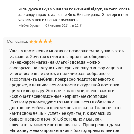
Міла, дуже дякуємо Вам за позитивний відгук, за теплі слова,
за довіру і просто за те що Ви є. Ви найкраща. З нетерпінням
чекаємо Ваших нових замовлень.
Меблі броди —
09 червня 2021г. в 20:31
Моя оцінка:
Уже на протяжении многих лет совершаем покупки в этом
магазине. Хочется отметить и приятное общение с
менеджером магазина Ольгой( всегда можно
своевременно получить исчерпывающую информацию и
многочисленные фото), и наличие разнообразного
ассортимента мебели , прекрасно подготовленного к
продаже, и наличие возможности аккуратной доставки
прямо в квартиру. Это все , как по мне, очень важно и
исключает всевозможные неприятные сюрпризы
.Поэтому рекомендую этот магазин всем любителям
достойной мебели и предметов интерьера. Главное , это
найти свою вещь и успеть ее купить( т. к желающих
бывает предостаточно) Об остальном Вы , как
покупатель ,можете не волноваться. Проверено годами.
Магазину желаю процветания и благодарных клиентов!