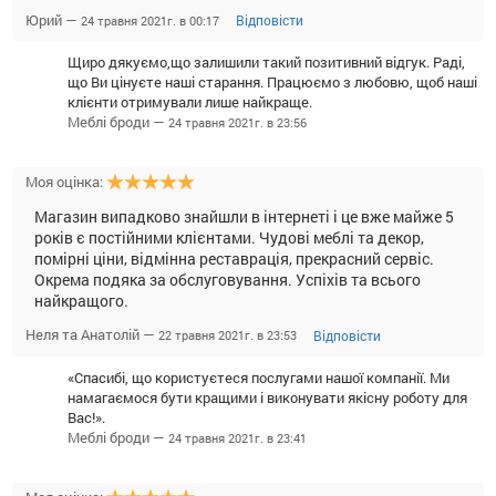
Юрий —
Відповісти
24 травня 2021г. в 00:17
Щиро дякуємо,що залишили такий позитивний відгук. Раді,
що Ви цінуєте наші старання. Працюємо з любовю, щоб наші
клієнти отримували лише найкраще.
Меблі броди —
24 травня 2021г. в 23:56
Моя оцінка:
Магазин випадково знайшли в інтернеті і це вже майже 5
років є постійними клієнтами. Чудові меблі та декор,
помірні ціни, відмінна реставрація, прекрасний сервіс.
Окрема подяка за обслуговування. Успіхів та всього
найкращого.
Неля та Анатолій —
Відповісти
22 травня 2021г. в 23:53
«Спасибі, що користуєтеся послугами нашої компанії. Ми
намагаємося бути кращими і виконувати якісну роботу для
Вас!».
Меблі броди —
24 травня 2021г. в 23:41