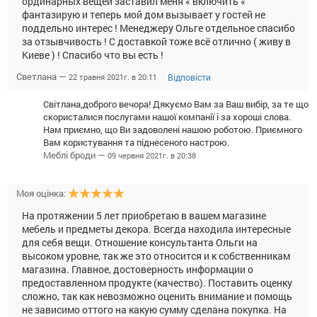
ординарных вещей заставил меня « включить «
фантазирую и теперь мой дом вызывает у гостей не
поддельно интерес ! Менеджеру Ольге отдельное спасибо
за отзывчивость ! С доставкой тоже всё отлично ( живу в
Киеве ) ! Спасибо что вы есть !
Светлана —
Відповісти
22 травня 2021г. в 20:11
Світлана,доброго вечора! Дякуємо Вам за Ваш вибір, за те що
скористалися послугами нашої компанії і за хороші слова.
Нам приємно, що Ви задоволені нашою роботою. Приємного
Вам користування та піднесеного настрою.
Меблі броди —
09 червня 2021г. в 20:38
Моя оцінка:
На протяжении 5 лет приобретаю в вашем магазине
мебель и предметы декора. Всегда находила интересные
для себя вещи. Отношение консультанта Ольги на
высоком уровне, так же это относится и к собственникам
магазина. Главное, достоверность информации о
предоставленном продукте (качество). Поставить оценку
сложно, так как невозможно оценить внимание и помощь
не зависимо оттого на какую сумму сделана покупка. На