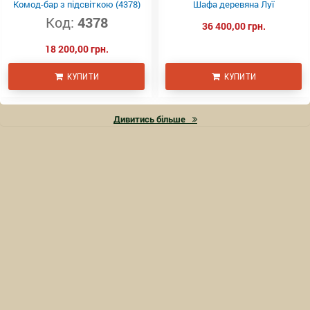
Комод-бар з підсвіткою (4378)
Шафа деревяна Луї
Код:
4378
36 400,00 грн.
18 200,00 грн.
КУПИТИ
КУПИТИ
Дивитись більше