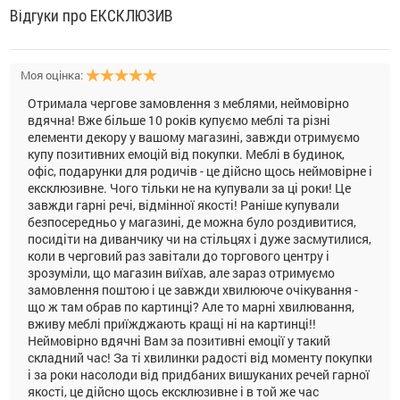
Відгуки про ЕКСКЛЮЗИВ
Моя оцінка:
Отримала чергове замовлення з меблями, неймовірно
вдячна! Вже більше 10 років купуємо меблі та різні
елементи декору у вашому магазині, завжди отримуємо
купу позитивних емоцій від покупки. Меблі в будинок,
офіс, подарунки для родичів - це дійсно щось неймовірне і
ексклюзивне. Чого тільки не на купували за ці роки! Це
завжди гарні речі, відмінної якості! Раніше купували
безпосередньо у магазині, де можна було роздивитися,
посидіти на диванчику чи на стільцях і дуже засмутилися,
коли в черговий раз завітали до торгового центру і
зрозуміли, що магазин виїхав, але зараз отримуємо
замовлення поштою і це завжди хвилююче очікування -
що ж там обрав по картинці? Але то марні хвилювання,
вживу меблі приїжджають кращі ні на картинці!!
Неймовірно вдячні Вам за позитивні емоції у такий
складний час! За ті хвилинки радості від моменту покупки
і за роки насолоди від придбаних вишуканих речей гарної
якості, це дійсно щось ексклюзивне і в той же час