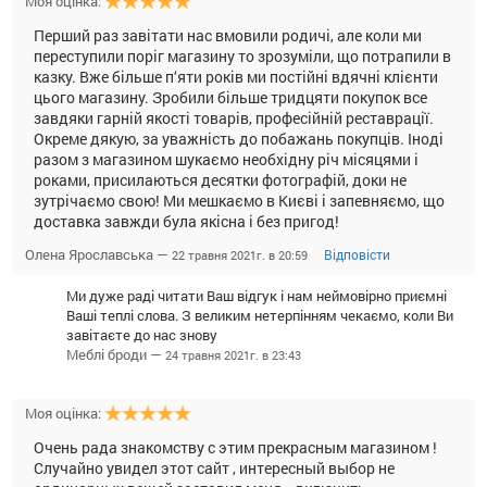
Моя оцінка:
Перший раз завітати нас вмовили родичі, але коли ми
переступили поріг магазину то зрозуміли, що потрапили в
казку. Вже більше п‘яти років ми постійні вдячні клієнти
цього магазину. Зробили більше тридцяти покупок все
завдяки гарній якості товарів, професійній реставрації.
Окреме дякую, за уважність до побажань покупців. Іноді
разом з магазином шукаємо необхідну річ місяцями і
роками, присилаються десятки фотографій, доки не
зутрічаємо свою! Ми мешкаємо в Києві і запевняємо, що
доставка завжди була якісна і без пригод!
Олена Ярославська —
Відповісти
22 травня 2021г. в 20:59
Ми дуже раді читати Ваш відгук і нам неймовірно приємні
Ваші теплі слова. З великим нетерпінням чекаємо, коли Ви
завітаєте до нас знову
Меблі броди —
24 травня 2021г. в 23:43
Моя оцінка:
Очень рада знакомству с этим прекрасным магазином !
Случайно увидел этот сайт , интересный выбор не