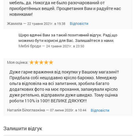
мебель, да. Никогда не было разочарований от
приобретённых вещей. Процветания Вам и радуйте нас
новинками!
Жамила —
Відповісти
22 травня 2021г. в 19:38
Щиро вдячні Вам за такий позитивний відгук. Раді,що
можемо бути корисні для Вас. Залишайтеся з нами.
Меблі броди —
24 травня 2021г. в 23:50
Моя оцінка:
Дуже гарне враження від покупки у Вашому магазині!!
Придбала собі нещодавно крісло барокко. Менеджер
ольга відповіла на всі запитання, зробила багато
додаткових фото на моє прохання, запакували крісло
дуже ретельно, відправили дуже швидко. Тому оцінка
роботи 110% із 100!! ВЕЛИКЕ ДЯКУЮ!!!
Наталія Білоглазкіна —
Відповісти
07 липня 2020г. в 10:44
Залишити відгук