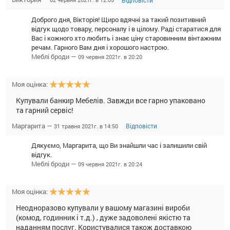
Доброго дня, Вікторія! Щиро вдячні за такий позитивний
відгук щодо товару, персоналу і в цілому. Раді старатися для
Вас і кожного хто любить і знає ціну старовинним вінтажним
речам. Гарного Вам дня і хорошого настрою.
Меблі броди —
09 червня 2021г. в 20:20
Моя оцінка:
Купували банкир Мебелів. Завжди все гарно упаковано
та гарний сервіс!
Маргарита —
Відповісти
31 травня 2021г. в 14:50
Дякуємо, Маргарита, що Ви знайшли час і залишили свій
відгук.
Меблі броди —
09 червня 2021г. в 20:24
Моя оцінка:
Неодноразово купували у вашому магазині вироби
(комод, годинник і т.д.) , дуже задоволені якістю та
наданням послуг. Користувалися також доставкою