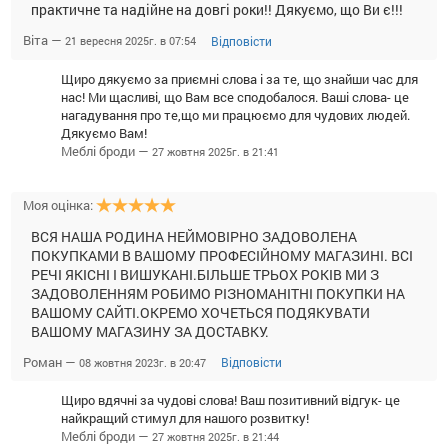
практичне та надійне на довгі роки!! Дякуємо, що Ви є!!!
Віта —
Відповісти
21 вересня 2025г. в 07:54
Щиро дякуємо за приємні слова і за те, що знайши час для
нас! Ми щасливі, що Вам все сподобалося. Ваші слова- це
нагадування про те,що ми працюємо для чудових людей.
Дякуємо Вам!
Меблі броди —
27 жовтня 2025г. в 21:41
Моя оцінка:
ВСЯ НАША РОДИНА НЕЙМОВIРНО ЗАДОВОЛЕНА
ПОКУПКАМИ В ВАШОМУ ПРОФЕСIЙНОМУ МАГАЗИНI. ВСI
РЕЧI ЯКIСНI I ВИШУКАНI.БIЛЬШЕ ТРЬОХ РОКIВ МИ З
ЗАДОВОЛЕННЯМ РОБИМО РIЗНОМАНIТНI ПОКУПКИ НА
ВАШОМУ САЙТI.ОКРЕМО ХОЧЕТЬСЯ ПОДЯКУВАТИ
ВАШОМУ МАГАЗИНУ ЗА ДОСТАВКУ.
Роман —
Відповісти
08 жовтня 2023г. в 20:47
Щиро вдячні за чудові слова! Ваш позитивний відгук- це
найкращий стимул для нашого розвитку!
Меблі броди —
27 жовтня 2025г. в 21:44