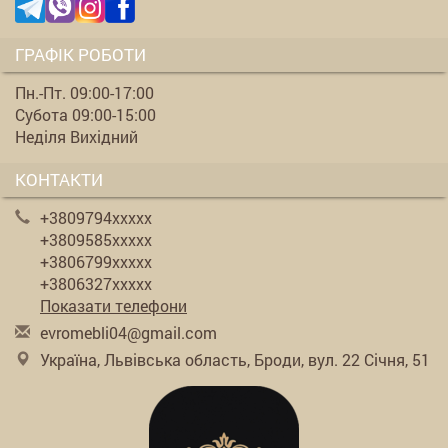
ГРАФІК РОБОТИ
Пн.-Пт. 09:00-17:00
Субота 09:00-15:00
Неділя Вихідний
КОНТАКТИ
+3809794xxxxx
+3809585xxxxx
+3806799xxxxx
+3806327xxxxx
Показати телефони
evr
ome
bli
04@
gma
il.
com
Україна, Львівська область, Броди, вул. 22 Січня, 51