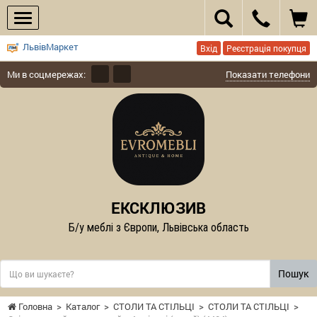
ЛьвівМаркет
Вхід
Реєстрація покупця
Ми в соцмережах:
Показати телефони
ЕКСКЛЮЗИВ
Б/у меблі з Європи, Львівська область
Пошук
Головна
>
Каталог
>
СТОЛИ ТА СТІЛЬЦІ
>
СТОЛИ ТА СТІЛЬЦІ
>