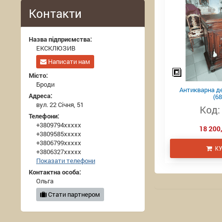
Контакти
Назва підприємства:
ЕКСКЛЮЗИВ
Написати нам
Місто:
Броди
Антикварна д
Адреса:
(68
вул. 22 Січня, 51
Код:
Телефони:
+3809794xxxxx
18 200,
+3809585xxxxx
+3806799xxxxx
КУ
+3806327xxxxx
Показати телефони
Контактна особа:
Ольга
Стати партнером