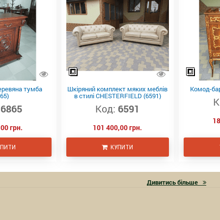
еревяна тумба
Шкіряний комплект мяких меблів
Комод-бар
65)
в стилі CHESTERFIELD (6591)
К
6865
Код:
6591
18
00 грн.
101 400,00 грн.
ПИТИ
КУПИТИ
Дивитись більше