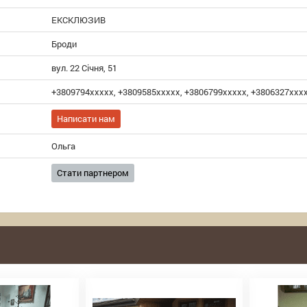
ЕКСКЛЮЗИВ
Броди
вул. 22 Січня, 51
+3809794xxxxx, +3809585xxxxx, +3806799xxxxx, +3806327xxx
Написати нам
Ольга
Стати партнером