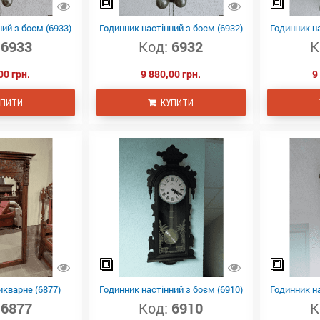
ий з боєм (6933)
Годинник настінний з боєм (6932)
Годинник на
6933
Код:
6932
К
00 грн.
9 880,00 грн.
9
ПИТИ
КУПИТИ
кварне (6877)
Годинник настінний з боєм (6910)
Годинник на
6877
Код:
6910
К