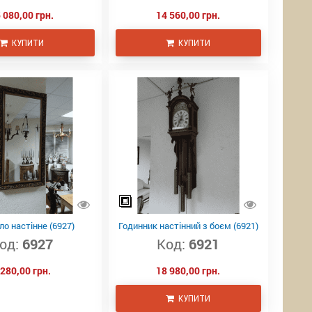
 080,00 грн.
14 560,00 грн.
КУПИТИ
КУПИТИ
о настінне (6927)
Годинник настінний з боєм (6921)
од:
6927
Код:
6921
 280,00 грн.
18 980,00 грн.
КУПИТИ