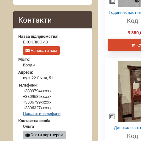
Годинник настінн
Контакти
Код:
9 880,
Назва підприємства:
ЕКСКЛЮЗИВ
КУ
Написати нам
Місто:
Броди
Адреса:
вул. 22 Січня, 51
Телефони:
+3809794xxxxx
+3809585xxxxx
+3806799xxxxx
+3806327xxxxx
Показати телефони
Контактна особа:
Ольга
Дзеркало анти
Код:
Стати партнером