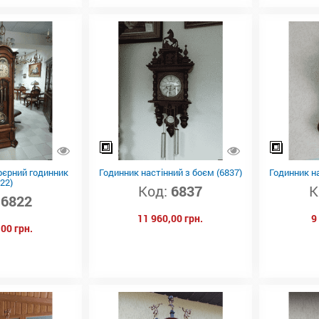
рєрний годинник
Годинник настінний з боєм (6837)
Годинник на
22)
Код:
6837
К
6822
11 960,00 грн.
9
00 грн.