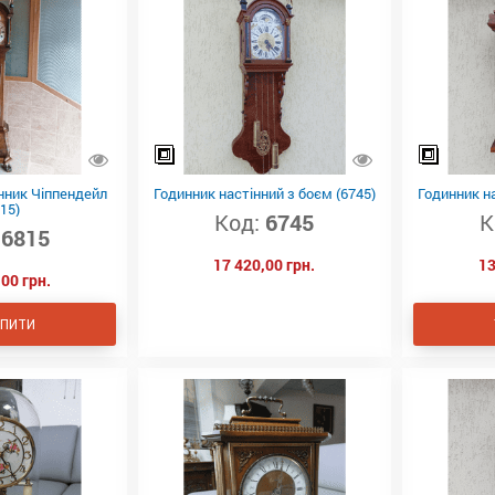
нник Чіппендейл
Годинник настінний з боєм (6745)
Годинник на
15)
Код:
6745
К
6815
17 420,00 грн.
13
00 грн.
ПИТИ