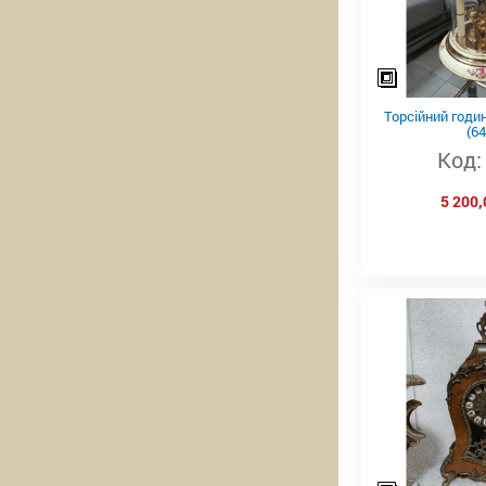
Торсійний годи
(64
Код:
5 200,