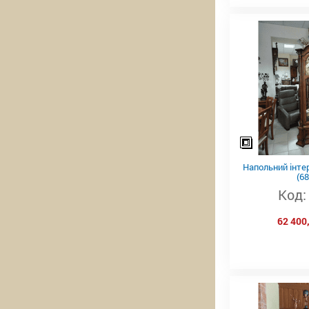
Напольний інте
(68
Код:
62 400,