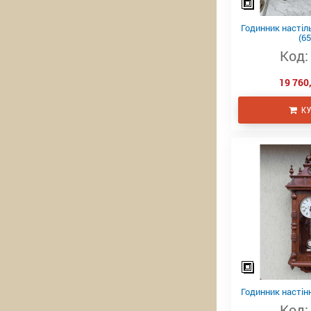
Годинник настіль
(65
Код:
19 760,
КУ
Годинник настінн
Код: