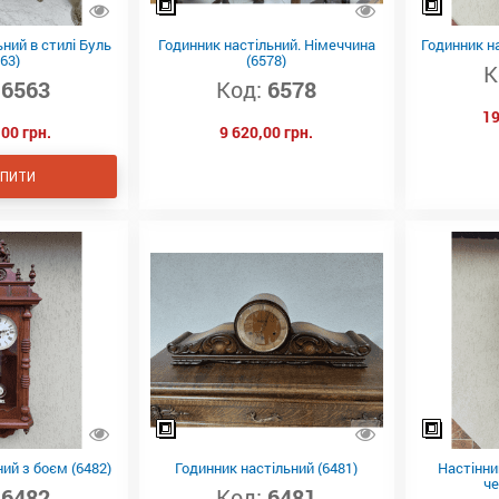
ний в стилі Буль
Годинник настільний. Німеччина
Годинник на
63)
(6578)
К
6563
Код:
6578
19
00 грн.
9 620,00 грн.
ПИТИ
ий з боєм (6482)
Годинник настільний (6481)
Настінни
че
6482
Код:
6481