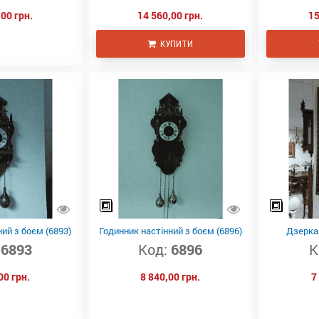
00 грн.
14 560,00 грн.
15
КУПИТИ
ий з боєм (6893)
Годинник настінний з боєм (6896)
Дзеркал
6893
Код:
6896
К
00 грн.
8 840,00 грн.
7