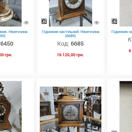
нник. Німеччина
Годинник настільний. Німеччина
Годинник на
50)
(6685)
К
6450
Код:
6685
6
00 грн.
16 120,00 грн.