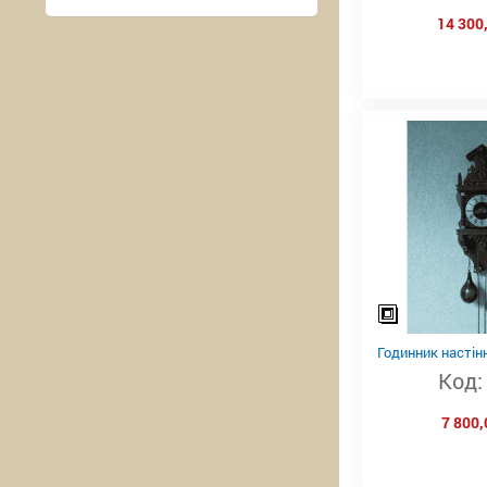
14 300,
Годинник настінн
Код:
7 800,