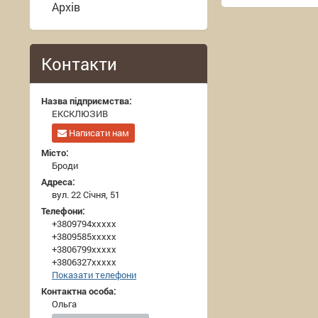
Архів
Контакти
Назва підприємства:
ЕКСКЛЮЗИВ
Написати нам
Місто:
Броди
Адреса:
вул. 22 Січня, 51
Телефони:
+3809794xxxxx
+3809585xxxxx
+3806799xxxxx
+3806327xxxxx
Показати телефони
Контактна особа:
Ольга