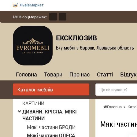
ЛьвівМаркет
Ми в соцмережах:
ЕКСКЛЮЗИВ
Б/у меблі з Європи, Львівська область
Головна
Товари
Про нас
Статті
Відгук
Каталог меблів
КАРТИНИ
Головна
>
Ката
ДИВАНИ. КРІСЛА. МЯКІ
ЧАСТИНИ
Мякі части
Мякі частини БРОДИ
Мякі частини ОДЕСА