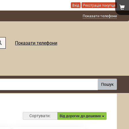
Вхід
Реєстрація покупця
Показати телефони
Показати телефони
Пошук
Сортувати:
Від дорогих до дешевих