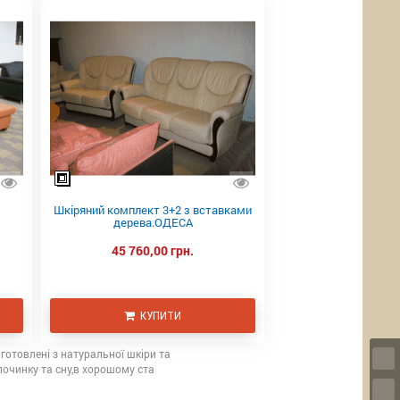
Шкіряний комплект 3+2 з вставками
дерева.ОДЕСА
45 760,00 грн.
КУПИТИ
иготовлені з натуральної шкіри та
дпочинку та сну,в хорошому ста