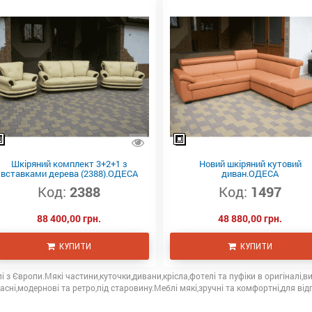
Шкіряний комплект 3+2+1 з
Новий шкіряний кутовий
вставками дерева (2388).ОДЕСА
диван.ОДЕСА
Код:
2388
Код:
1497
88 400,00 грн.
48 880,00 грн.
КУПИТИ
КУПИТИ
і з Європи.Мякі частини,куточки,дивани,крісла,фотелі та пуфіки в оригіналі,в
асні,модернові та ретро,під старовину.Меблі мякі,зручні та комфортні,для ві