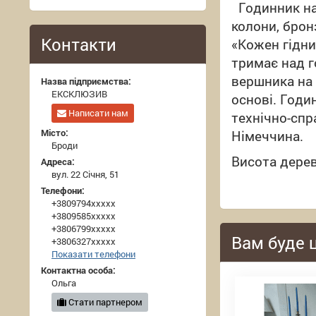
Годинник нас
колони, брон
Контакти
«Кожен гідни
тримає над 
вершника на 
Назва підприємства:
ЕКСКЛЮЗИВ
основі. Годи
Написати нам
технічно-спр
Місто:
Німеччина.
Броди
Висота дерев
Адреса:
вул. 22 Січня, 51
Телефони:
+3809794xxxxx
+3809585xxxxx
+3806799xxxxx
Вам буде 
+3806327xxxxx
Показати телефони
Контактна особа:
Ольга
Стати партнером