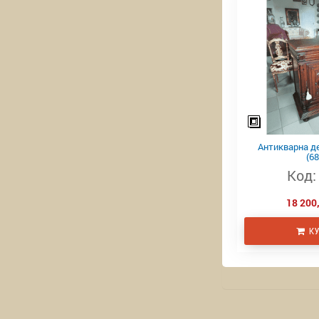
Антикварна д
(68
Код:
18 200,
КУ