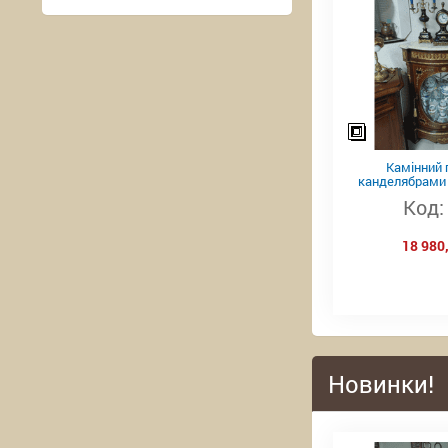
Камінний 
канделябрами 
Код:
18 980,
Новинки!