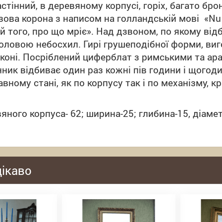
тінний, в деревяному корпусі, горіх, багато бро
зова корона з написом на голландській мові «Nu E
й того, про що мріє»
.
Над дзвоном, по якому відб
головою небосхил
. Гирі грушеподібної форми, виг
коні
. Посріблений циферблат з римськими та ар
нник відбиває один раз кожні пів години і щогод
авному стані, як по корпусу так і по механізму, к
яного корпуса- 62; ширина-25; глибина-15, діаме
цікаво