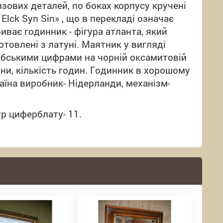
нзових деталей, по боках корпусу
кручені
lck Syn Sin» , що в перекладі означає
иває годинник - фігура атланта, який
отовлені з латуні.
Маятник у вигляді
абськими цифрами на чорній оксамитовій
ини, кількість годин. Годинник в хорошому
раїна виробник- Нідерланди, механізм-
тр циферблату- 11.