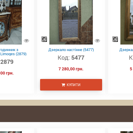
годинник з
Дзеркало настінне (5477)
Дзеркал
Limoges (2879)
Код:
5477
К
2879
7 280,00 грн.
5
00 грн.
КУПИТИ