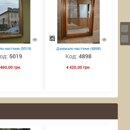
о настінне (5019)
Дзеркало настінне (4898)
од:
5019
Код:
4898
 460,00 грн.
4 420,00 грн.