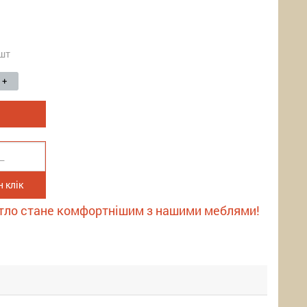
шт
+
 клік
тло стане комфортнішим з нашими меблями!