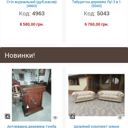
Стіл журнальний (дуб,масив)
Табуретки деревяні Луї 3 в 1
(4963)
(5043)
Код:
4963
Код:
5043
8 580,00 грн.
6 760,00 грн.
Новинки!
Антикварна деревяна тумба
Шкіряний комплект мяких