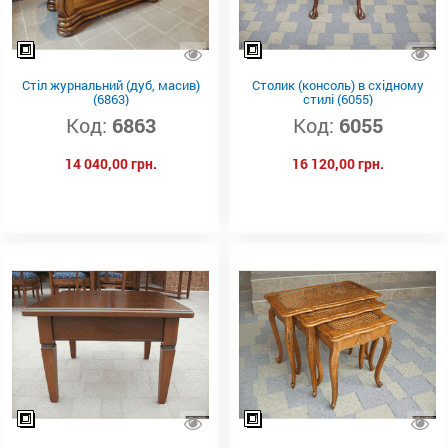
Стіл журнальний (дуб, масив)
Столик (консоль) в східному
(6863)
стилі (6055)
Код:
6863
Код:
6055
14 040,00 грн.
16 120,00 грн.