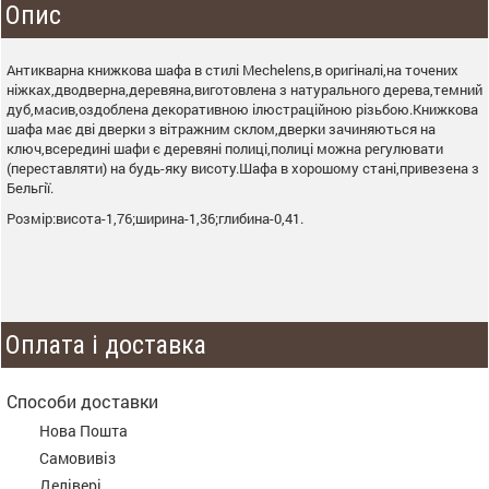
Опис
Антикварна книжкова шафа в стилі Mechelens,в оригіналі,на точених
ніжках,дводверна,деревяна,виготовлена з натурального дерева,темний
дуб,масив,оздоблена декоративною ілюстраційною різьбою.Книжкова
шафа має дві дверки з вітражним склом,дверки зачиняються на
ключ,всередині шафи є деревяні полиці,полиці можна регулювати
(переставляти) на будь-яку висоту.Шафа в хорошому стані,привезена з
Бельгії.
Розмір:висота-1,76;ширина-1,36;глибина-0,41.
Оплата і доставка
Способи доставки
Нова Пошта
Самовивіз
Делівері