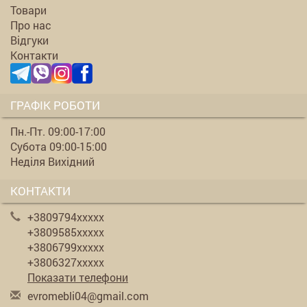
Товари
Про нас
Відгуки
Контакти
ГРАФІК РОБОТИ
Пн.-Пт. 09:00-17:00
Субота 09:00-15:00
Неділя Вихідний
КОНТАКТИ
+3809794xxxxx
+3809585xxxxx
+3806799xxxxx
+3806327xxxxx
Показати телефони
evr
ome
bli
04@
gma
il.
com