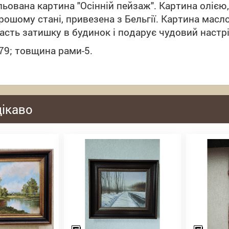
ована картина "Осінній пейзаж". Картина олією,
орошому стані, привезена з Бельгії.
Картина
масл
асть
затишку
в
будинок
і
подарує чудовий
настр
 79; товщина рами-5.
цікаво