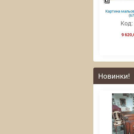
Картина мальов
(67
Код:
9 620,
Новинки!