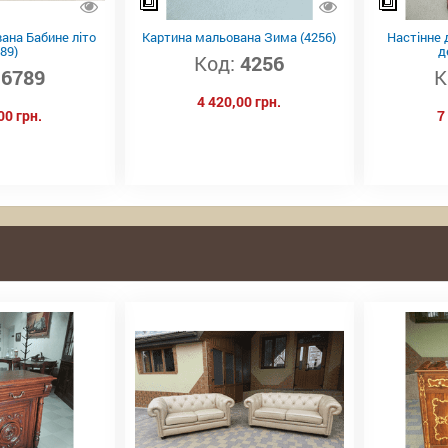
ана Бабине літо
Картина мальована Зима (4256)
Настінне 
89)
д
Код:
4256
6789
К
4 420,00 грн.
00 грн.
7