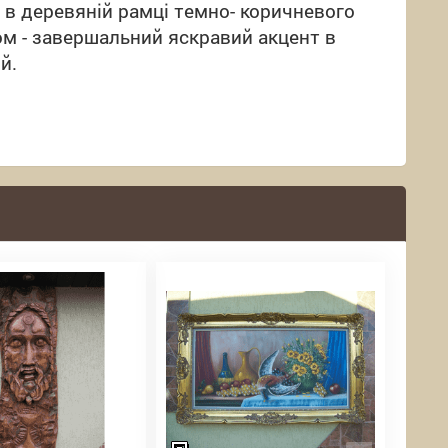
 в деревяній рамці темно- коричневого
ом
-
завершальний
яскравий
акцент
в
ій
.