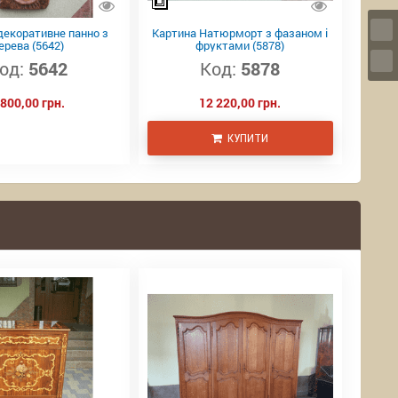
декоративне панно з
Картина Натюрморт з фазаном і
ерева (5642)
фруктами (5878)
од:
5642
Код:
5878
 800,00 грн.
12 220,00 грн.
КУПИТИ