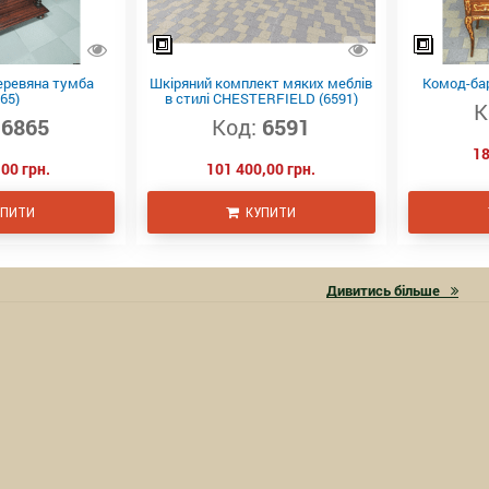
еревяна тумба
Шкіряний комплект мяких меблів
Комод-бар
65)
в стилі CHESTERFIELD (6591)
К
6865
Код:
6591
18
00 грн.
101 400,00 грн.
ПИТИ
КУПИТИ
Дивитись більше