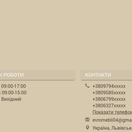
К РОБОТИ
КОНТАКТИ
. 09:00-17:00
+3809794xxxxx
 09:00-15:00
+3809585xxxxx
 Вихідний
+3806799xxxxx
+3806327xxxxx
Показати телефо
evr
ome
bli
04@
gma
Україна, Львівськ