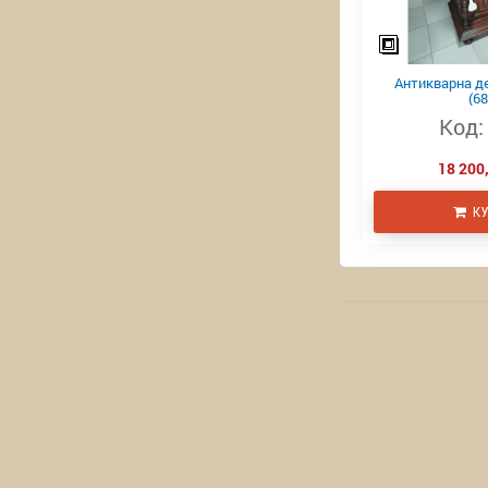
Антикварна д
(68
Код:
18 200,
КУ