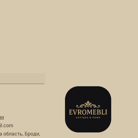
ни
il.
com
а область, Броди,