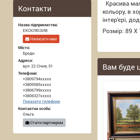
Красива маль
Контакти
кольору, в х
інтер'єрі
,
дод
Назва підприємства:
Розмір: 89 Х
ЕКСКЛЮЗИВ
Написати нам
Місто:
Броди
Адреса:
Вам буде 
вул. 22 Січня, 51
Телефони:
+3809794xxxxx
+3809585xxxxx
+3806799xxxxx
+3806327xxxxx
Показати телефони
Контактна особа:
Ольга
Стати партнером